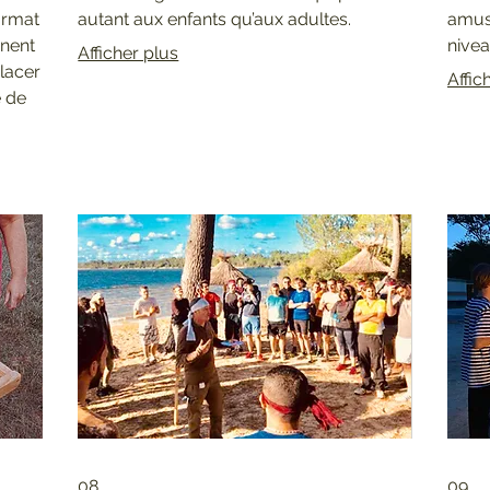
ormat
autant aux enfants qu’aux adultes.
amuse
nnent
nivea
Afficher plus
lacer
Affic
e de
 pour
08.
09.