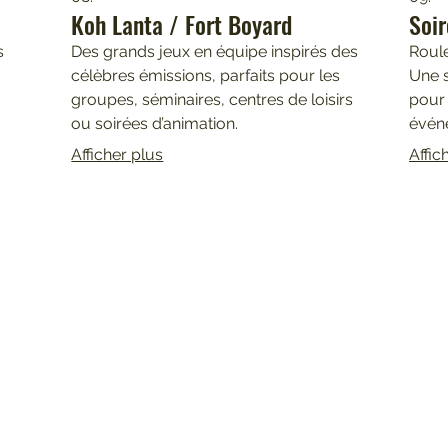
Koh Lanta / Fort Boyard
Soir
s
Des grands jeux en équipe inspirés des
Roule
célèbres émissions, parfaits pour les
Une s
groupes, séminaires, centres de loisirs
pour 
ou soirées d’animation.
évén
Afficher plus
Affic
LA FORÊT DE ROBIN
Réservation au 06 13 06 40 82
2 bases de loisirs :
26 Bd Guy Albospeyre, 33780 Soulac-sur-Mer
&
au Complexe Sportif, av de l'Europe, 33930 Montalivet