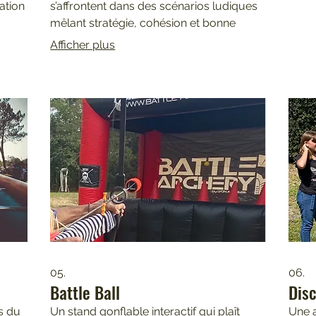
ation
s’affrontent dans des scénarios ludiques
mêlant stratégie, cohésion et bonne
humeur.
Afficher plus
05.
06.
Battle Ball
Disc
ns du
Un stand gonflable interactif qui plaît
Une a