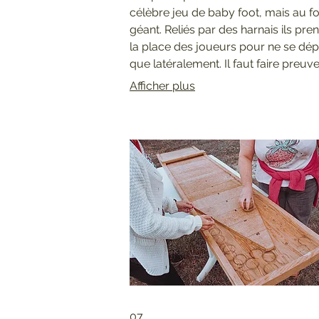
célèbre jeu de baby foot, mais au f
géant. Reliés par des harnais ils pre
la place des joueurs pour ne se dép
que latéralement. Il faut faire preuv
synchronisation et d'esprit d'équipe
Afficher plus
dompter la structure.
07.